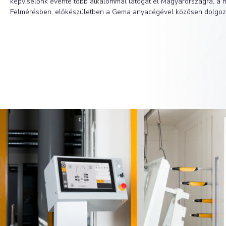
képviselőnk évente több alkalommal látogat el Magyarországra, a
Felmérésben, előkészületben a Gema anyacégével közösen dolgoz