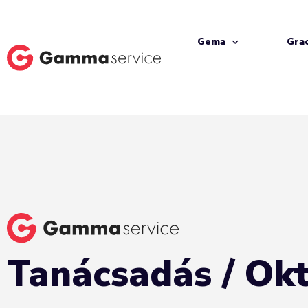
Gema
Gra
Tanácsadás / Ok