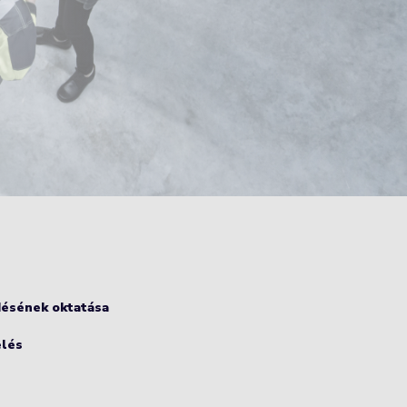
ésének oktatása
elés