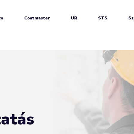
co
Coatmaster
UR
STS
Sz
tatás