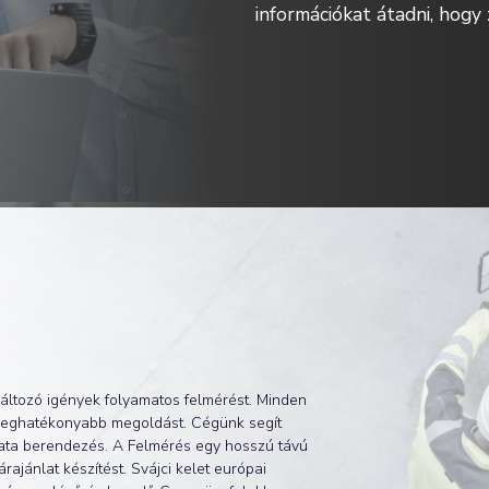
információkat átadni, hogy
változó igények folyamatos felmérést. Minden
a leghatékonyabb megoldást. Cégünk segít
mata berendezés. A Felmérés egy hosszú távú
rajánlat készítést. Svájci kelet európai