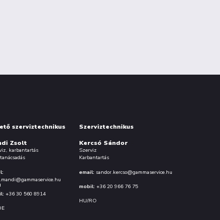
ető szerviztechnikus
Szerviztechnikus
di Zsolt
Kercsó Sándor
viz, karbantartás
Szerviz
tanácsadás
Karbantartás
l:
email:
sandor.kercso@gammaservice.hu
t.mandi@gammaservice.hu
u
mobil:
+36 20 966 76 75
l:
+36 30 560 8914
HU/RO
DE