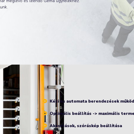
 már meglévő és leendő Gema ügyfelekhez.
unk.
Kézi és automata berendezések működ
Optimális beállítás -> maximális term
Akasztások, szóráskép beállítása