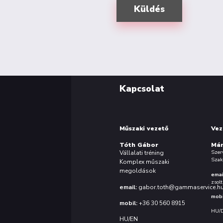
Küldés
Kapcsolat
Műszaki vezető
Vez
Tóth Gábor
Mán
Szer
Vállalati tréning
Szak
Komplex műszaki
megoldások
emai
zsol
email:
gabor.toth@gammaservice.h
mobi
mobil:
+36 30 560 8915
HU/
HU/EN